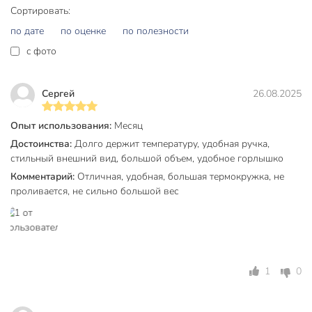
Сортировать:
внимание на эту модель. Закажите термокружку сейчас —
получите надежного спутника для напитков на выгодных
по дате
по оценке
по полезности
условиях!
c фото
Частые вопросы:
Сергей
26.08.2025
Для каких напитков подходит термокружка 0.9 л из
нержавеющей стали?
Опыт использования:
Месяц
Модель предназначена для любых напитков: кофе, чая,
Достоинства:
Долго держит температуру, удобная ручка,
воды, холодных и горячих. Широкая горловина облегчает
стильный внешний вид, большой объем, удобное горлышко
уход и наполнение.
Комментарий:
Отличная, удобная, большая термокружка, не
проливается, не сильно большой вес
Можно ли использовать термокружку в машине и на
даче?
Да, благодаря объему 0.9 л, ручке и крышке с отверстием
для питья, термокружка удобна для поездок, отдыха на
природе и работы.
1
0
Сколько времени термокружка держит температуру?