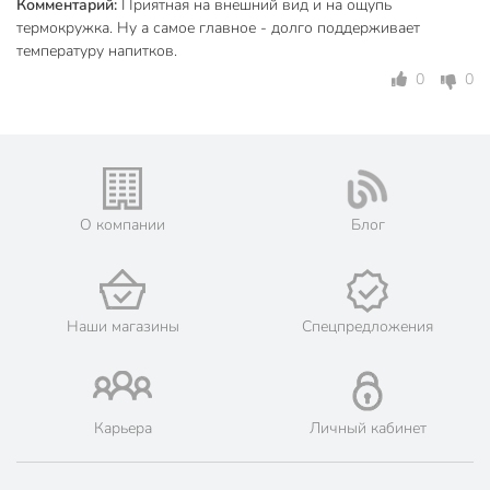
Комментарий:
Приятная на внешний вид и на ощупь
пластик
термокружка. Ну а самое главное - долго поддерживает
Материал корпуса
нержавеющая
температуру напитков.
сталь
0
0
Цвет
черный
Особенности конструкции
с ручкой
Назначение
для напитков
О компании
Блог
для города
для дома
Направленность
для похода
в автомобиль
Наши магазины
Спецпредложения
с отверстием для
Тип крышки
питья
Артикул производителя
B070049
Карьера
Личный кабинет
Гарантия производителя, мес
12
Вес в упаковке
425 г