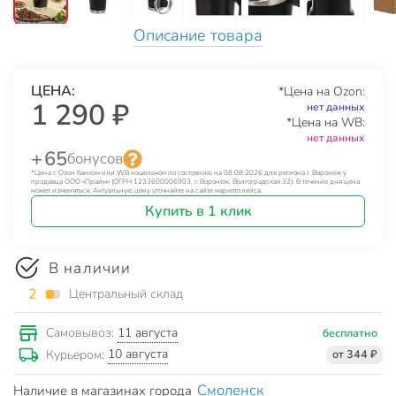
Описание товара
ЦЕНА:
*Цена на Ozon:
1 290 ₽
нет данных
*Цена на WB:
нет данных
+ 65
бонусов
*Цена с Озон банком или WB кошельком по состоянию на 08.08.2026 для региона г. Воронеж у
продавца ООО «Прайм» (ОГРН 1233600006903, г. Воронеж, Волгоградская 32). В течение дня цена
может изменяться. Актуальную цену уточняйте на сайте маркетплейса.
Купить в 1 клик
В наличии
2
Центральный склад
11 августа
Самовывоз:
бесплатно
10 августа
Курьером:
от 344 ₽
Смоленск
Наличие в магазинах города