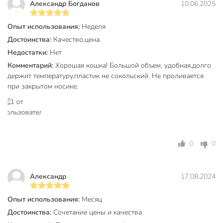
Термокружка сохраняет тепло и холод до 4 часов за счет
Александр Богданов
10.06.2025
двойных стенок из нержавеющей стали и пластика.
Опыт использования:
Неделя
Вы можете приобрести «Термокружка нержавеющая сталь,
Достоинства:
Качество,цена.
0.9 л, черная, B070049» и другие товары в нашем
Недостатки:
Нет
интернет-магазине в Смоленске по низким ценам и с
бесплатным самовывозом.
Комментарий:
Хорошая кошка! Большой объем, удобная,долго
держит температуру,пластик не сокольский. Не проливается
Техническая информация
при закрытом носике.
Сохраняет тепло до, часов
4 часов
Сохраняет холод до, часов
4 часов
Объем, л
0.9 л
0
0
Страна производства
Китай
Тип
термокружка
Александр
17.08.2024
Тип горловины
широкий
Опыт использования:
Месяц
Достоинства:
Сочетание цены и качества
Для детей
для взрослых