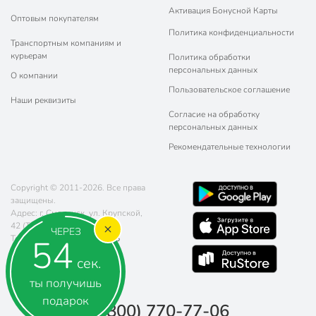
Активация Бонусной Карты
Оптовым покупателям
Политика конфиденциальности
Транспортным компаниям и
курьерам
Политика обработки
персональных данных
О компании
Пользовательское соглашение
Наши реквизиты
Согласие на обработку
персональных данных
Рекомендательные технологии
Copyright © 2011-2026. Все права
защищены.
Адрес: г. Смоленск, ул. Крупской,
42 (ТЦ "Остров")
ЧЕРЕЗ
54
Телефон:
8 (800) 770-77-06
Почта:
sales@poryadok.ru
сек.
ты получишь
подарок
8 (800) 770-77-06