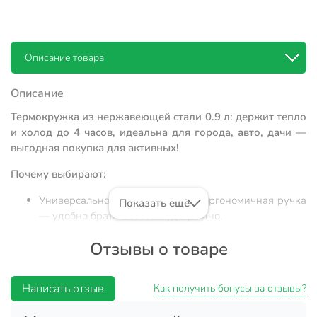
Описание товара
Описание
Термокружка из нержавеющей стали 0.9 л: держит тепло
и холод до 4 часов, идеальна для города, авто, дачи —
выгодная покупка для активных!
Почему выбирают:
Универсальность: объем 0.9 л и эргономичная ручка
Показать ещё
— удобно брать с собой куда угодно.
Двойные стенки из нержавеющей стали и пластика:
Отзывы о товаре
сохраняют температуру напитка до 4 часов, не
впитывают запахи.
Написать отзыв
Практична для дома, офиса, путешествий, в подарок
Как получить бонусы за отзывы?
— стильная черная термокружка впишется в любой