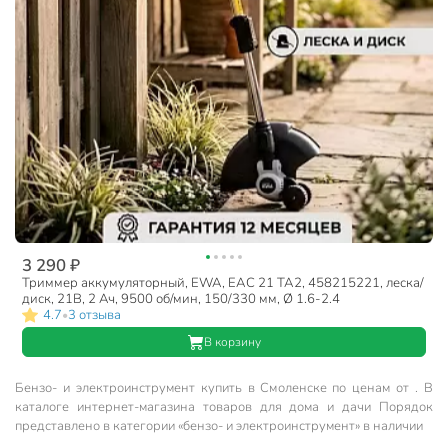
3 290 ₽
Триммер аккумуляторный, EWA, ЕАС 21 ТА2, 458215221, леска/
диск, 21В, 2 Ач, 9500 об/мин, 150/330 мм, Ø 1.6-2.4
4.7
3 отзыва
•
В корзину
Бензо- и электроинструмент купить в Смоленске по ценам от . В
каталоге интернет-магазина товаров для дома и дачи Порядок
представлено в категории «бензо- и электроинструмент» в наличии