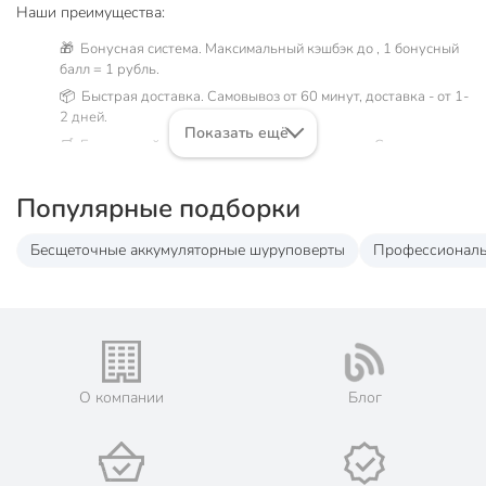
Наши преимущества:
🎁 Бонусная система. Максимальный кэшбэк до , 1 бонусный
балл = 1 рубль.
📦 Быстрая доставка. Самовывоз от 60 минут, доставка - от 1-
2 дней.
Показать ещё
🛒 Бесплатный самовывоз из магазинов города Смоленск.
Жители Смоленской области могут сделать заказ и оплатить
его онлайн на официальном сайте сети магазинов Порядок.
Популярные подборки
Мы предлагаем бесплатную курьерскую доставку для товара
«бензо- и электроинструмент» при заказе от 3000 рублей в
такие города, как: Велиж, Демидов, Десногорск,
Бесщеточные аккумуляторные шуруповерты
Профессиональ
Пржевальское, Озёрный, Сычевка, Карманово, Гагарин,
Туманово, Вязьма, Угра, Сафоново, Ярцево, Красный,
Монастырщина, Починок, Ельня, Рославль, Ершичи,
Десногорск, Спас-Деменск.
💳 Оплата: онлайн на сайте интернет-гипермаркета или
наличными при получении.
О компании
Блог
🛍 Скидки, акции, распродажи каждый день!
📜 Только оригинальная продукция. Интернет-гипермаркет
Порядок - официальный представитель ведущих мировых
марок.