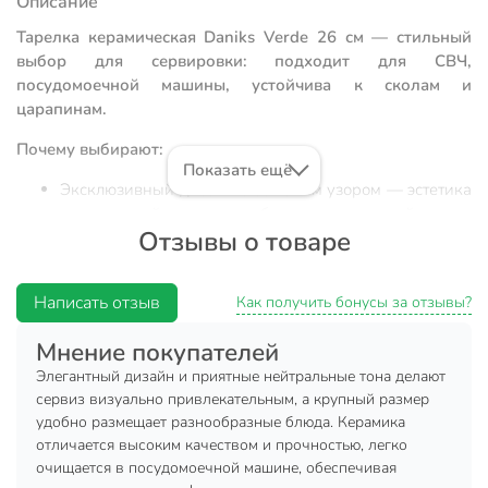
Описание
Тарелка керамическая Daniks Verde 26 см — стильный
выбор для сервировки: подходит для СВЧ,
посудомоечной машины, устойчива к сколам и
царапинам.
Почему выбирают:
Показать ещё
Эксклюзивный дизайн с бежевым узором — эстетика
современной сервировки без лишних деталей
Отзывы о товаре
Оптимальный диаметр 26 см, каменная керамика:
прочная, сохраняет тепло, не впитывает запахи
Написать отзыв
Универсальна для дома, дачи, подарка — подходит
Как получить бонусы за отзывы?
для горячих и холодных блюд, легка в уходе
Мнение покупателей
Обеденная тарелка Daniks Verde диаметром 26 см — это
Элегантный дизайн и приятные нейтральные тона делают
удачное сочетание функциональности и актуального
сервиз визуально привлекательным, а крупный размер
минимализма. Керамика высокой плотности устойчива к
удобно размещает разнообразные блюда. Керамика
сколам и температурным перепадам, что делает изделие
отличается высоким качеством и прочностью, легко
долговечным для ежедневного использования. Благодаря
очищается в посудомоечной машине, обеспечивая
универсальной форме и лаконичному бежевому узору,