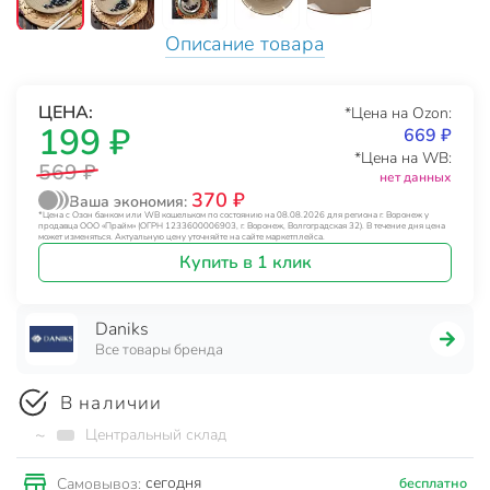
Описание товара
ЦЕНА:
*Цена на Ozon:
199 ₽
669 ₽
*Цена на WB:
569 ₽
нет данных
370 ₽
Ваша экономия:
*Цена с Озон банком или WB кошельком по состоянию на 08.08.2026 для региона г. Воронеж у
продавца ООО «Прайм» (ОГРН 1233600006903, г. Воронеж, Волгоградская 32). В течение дня цена
может изменяться. Актуальную цену уточняйте на сайте маркетплейса.
Купить в 1 клик
Daniks
Все товары бренда
В наличии
~
Центральный склад
сегодня
Самовывоз:
бесплатно