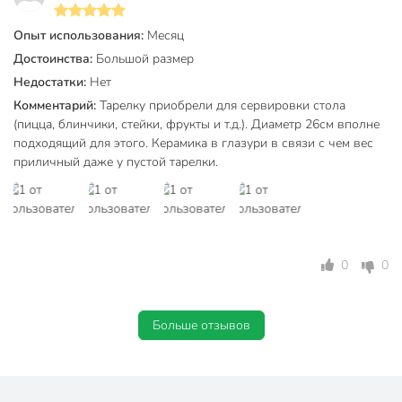
С крышкой
без крышки
Опыт использования:
Месяц
керамика
Материал
каменная
Достоинства:
Большой размер
керамика
Недостатки:
Нет
Комментарий:
Тарелку приобрели для сервировки стола
Цвет
бежевый
(пицца, блинчики, стейки, фрукты и т.д.). Диаметр 26см вполне
Тип
тарелка
подходящий для этого. Керамика в глазури в связи с чем вес
приличный даже у пустой тарелки.
обеденный
закусочный
сервировочный
Назначение
подстановочный
мелкий
0
0
столовый
универсальный
Больше отзывов
Тематика
с узором
Форма
круглый
Артикул производителя
ST2155