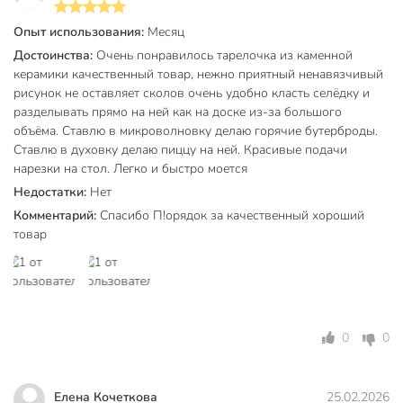
Техническая информация
Опыт использования:
Месяц
Количество в наборе, шт
1 шт
Достоинства:
Очень понравилось тарелочка из каменной
керамики качественный товар, нежно приятный ненавязчивый
Диаметр, см
26 см
рисунок не оставляет сколов очень удобно класть селёдку и
разделывать прямо на ней как на доске из-за большого
Бренд
Daniks
объёма. Ставлю в микроволновку делаю горячие бутерброды.
Страна производства
Китай
Ставлю в духовку делаю пиццу на ней. Красивые подачи
нарезки на стол. Легко и быстро моется
Daniks Verde
Коллекция
Недостатки:
Нет
бежевый
Комментарий:
Спасибо П!орядок за качественный хороший
для
товар
Можно мыть в посудомоечной
посудомоечной
машине
машины
Набор
поштучно
0
0
Использование в СВЧ
для СВЧ
С рисунком
с рисунком
Елена Кочеткова
25.02.2026