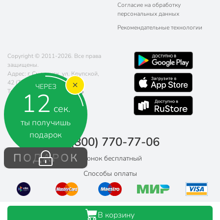
Согласие на обработку
персональных данных
Рекомендательные технологии
Copyright © 2011-2026. Все права
защищены.
Адрес: г. Смоленск, ул. Крупской,
42 (ТЦ "Остров")
ЧЕРЕЗ
12
Телефон:
8 (800) 770-77-06
Почта:
sales@poryadok.ru
сек.
ты получишь
подарок
8 (800) 770-77-06
ПОДАРОК
Звонок бесплатный
Способы оплаты
В корзину