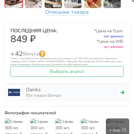
Описание товара
ПОСЛЕДНЯЯ ЦЕНА:
*Цена на Ozon:
849 ₽
нет данных
*Цена на WB:
нет данных
+ 42
бонуса
*Цена с Озон банком или WB кошельком по состоянию на 07.08.2026 для региона г. Воронеж у
продавца ООО «Прайм» (ОГРН 1233600006903, г. Воронеж, Волгоградская 32). В течение дня цена
может изменяться. Актуальную цену уточняйте на сайте маркетплейса.
Выбрать аналог
Daniks
Все товары бренда
Фотографии покупателей