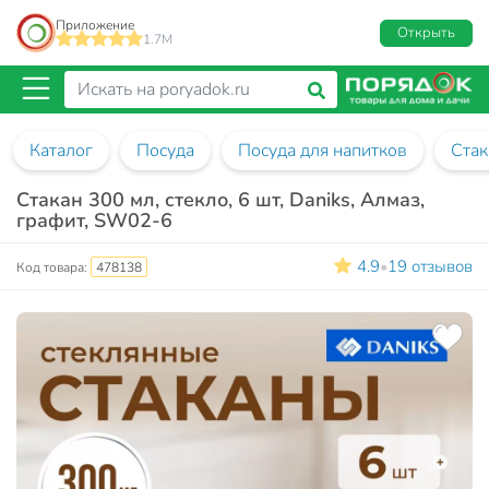
Приложение
Открыть
1.7M
Каталог
Посуда
Посуда для напитков
Ста
Стакан 300 мл, стекло, 6 шт, Daniks, Алмаз,
графит, SW02-6
4.9
19 отзывов
•
Код товара:
478138