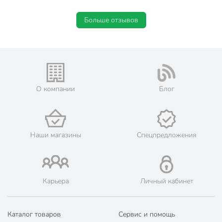
широкий
Размер
низкий
Больше отзывов
Форма стакана
рокс
Артикул производителя
SW02-6
Модель
Алмаз
Вес в упаковке
1.22 кг
О компании
Блог
Габариты упаковки
11 x 18 x 29 см
Наши магазины
Спецпредложения
Карьера
Личный кабинет
Каталог товаров
Сервис и помощь