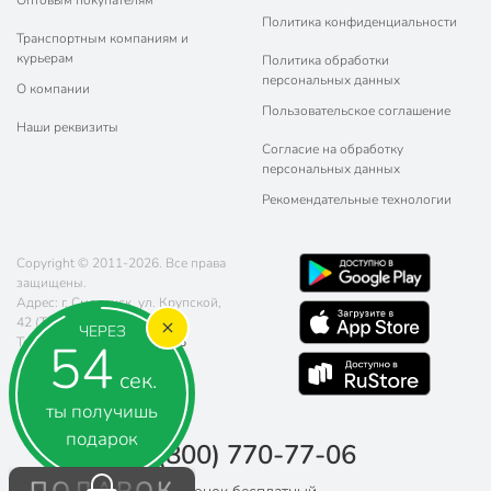
Оптовым покупателям
Политика конфиденциальности
Транспортным компаниям и
курьерам
Политика обработки
персональных данных
О компании
Пользовательское соглашение
Наши реквизиты
Согласие на обработку
персональных данных
Рекомендательные технологии
Copyright © 2011-2026. Все права
защищены.
Адрес: г. Смоленск, ул. Крупской,
42 (ТЦ "Остров")
ЧЕРЕЗ
53
Телефон:
8 (800) 770-77-06
Почта:
sales@poryadok.ru
сек.
ты получишь
подарок
8 (800) 770-77-06
ПОДАРОК