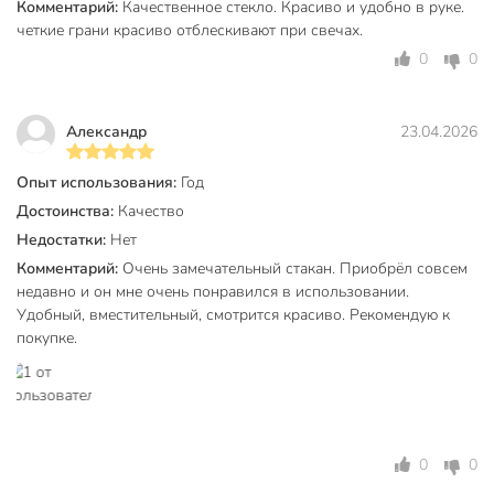
Комментарий:
Качественное стекло. Красиво и удобно в руке.
Количество в наборе, шт
6 шт
четкие грани красиво отблескивают при свечах.
0
0
Объем, мл
300 мл
Материал
стекло
Aлександр
23.04.2026
Бренд
Daniks
Опыт использования:
Год
Страна производства
Китай
Достоинства:
Качество
Тип
набор стаканов
Недостатки:
Нет
Комментарий:
Очень замечательный стакан. Приобрёл совсем
Коллекция
Daniks Алмаз SW
недавно и он мне очень понравился в использовании.
Бар
без бара
Удобный, вместительный, смотрится красиво. Рекомендую к
покупке.
Цвет
серый
Стиль
современный
для воды
Назначение
универсальный
0
0