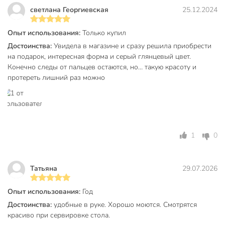
Каждый стакан рассчитан на 300 мл. Это оптимальный
светлана Георгиевская
25.12.2024
объём для воды, сока, лимонада и других напитков.
Опыт использования:
Только купил
Подходят ли эти стаканы для дачи или подарка?
Достоинства:
Увидела в магазине и сразу решила приобрести
Да, набор из 6 стаканов универсален: его часто покупают
на подарок, интересная форма и серый глянцевый цвет.
для дачи, ежедневного использования и как стильный
Конечно следы от пальцев остаются, но… такую красоту и
подарок.
протереть лишний раз можно
Из какого материала выполнены стаканы и какова их
форма?
Стаканы изготовлены из прозрачного стекла, имеют
1
0
современную форму "рокс" — широкий и низкий профиль,
без двойных стенок и трубочек.
Вы можете приобрести «Стакан 300 мл, стекло, 6 шт, Daniks,
Татьяна
29.07.2026
Алмаз, графит, SW02-6» и другие товары в нашем
интернет-магазине в Смоленске по низким ценам и с
Опыт использования:
Год
бесплатным самовывозом.
Достоинства:
удобные в руке. Хорошо моются. Смотрятся
красиво при сервировке стола.
Техническая информация