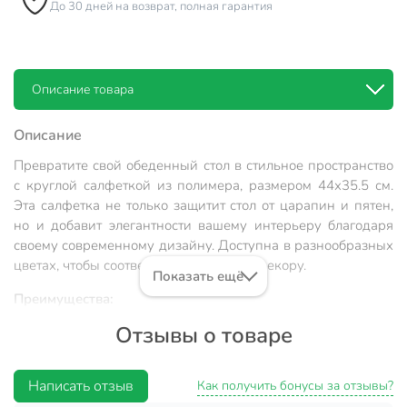
До 30 дней на возврат, полная гарантия
Описание товара
Описание
Превратите свой обеденный стол в стильное пространство
с круглой салфеткой из полимера, размером 44х35.5 см.
Эта салфетка не только защитит стол от царапин и пятен,
но и добавит элегантности вашему интерьеру благодаря
своему современному дизайну. Доступна в разнообразных
цветах, чтобы соответствовать любому декору.
Показать ещё
Преимущества:
Отзывы о товаре
Универсальный размер: подходит для большинства
столов.
Легкость в уходе: достаточно протереть влажной
Написать отзыв
Как получить бонусы за отзывы?
тряпкой.