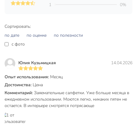
1
0%
Артикул производителя
Y4-8370
Вес в упаковке
120 г
Сортировать:
Габариты упаковки
1 x 36 x 45 см
по дате
по оценке
по полезности
c фото
Юлия Кузьмицкая
14.04.2026
Опыт использования:
Месяц
Достоинства:
Цена
Комментарий:
Заяемательные салфетки. Уже больше месяца в
ежедневном использовании. Моются легко, никаких пятен не
остается. В интерьере смотрятся потрясающе