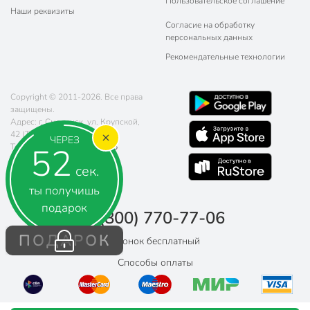
Пользовательское соглашение
Наши реквизиты
Согласие на обработку
персональных данных
Рекомендательные технологии
Copyright © 2011-2026. Все права
защищены.
Адрес: г. Смоленск, ул. Крупской,
42 (ТЦ "Остров")
ЧЕРЕЗ
52
Телефон:
8 (800) 770-77-06
Почта:
sales@poryadok.ru
сек.
ты получишь
подарок
8 (800) 770-77-06
ПОДАРОК
Звонок бесплатный
Способы оплаты