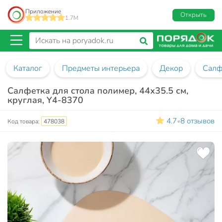
Приложение
Открыть
1.7M
Каталог
Предметы интерьера
Декор
Салф
Салфетка для стола полимер, 44х35.5 см,
круглая, Y4-8370
4.7
8 отзывов
•
Код товара:
478038