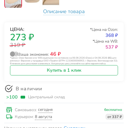
Описание товара
ЦЕНА:
*Цена на Ozon:
273 ₽
368 ₽
*Цена на WB:
319 ₽
537 ₽
46 ₽
Ваша экономия:
*Цена с Озон банком или WB кошельком по состоянию на 06.08.2026 (Озон) и 04.08.2026 (ВБ) для
региона г. Воронеж у продавца ООО «Прайм» (ОГРН 1233600006903, г. Воронеж, Волгоградская 32).
В течение дня цена может изменяться. Актуальную цену уточняйте на сайте маркетплейса.
Купить в 1 клик
В наличии
>100
Центральный склад
сегодня
Самовывоз:
бесплатно
8 августа
Курьером:
от 337 ₽