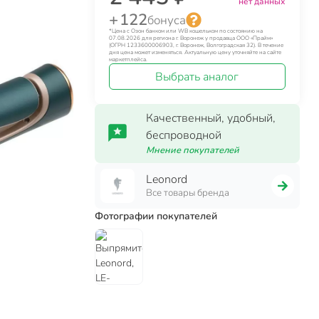
нет данных
+ 122
бонуса
*Цена с Озон банком или WB кошельком по состоянию на
07.08.2026 для региона г. Воронеж у продавца ООО «Прайм»
(ОГРН 1233600006903, г. Воронеж, Волгоградская 32). В течение
дня цена может изменяться. Актуальную цену уточняйте на сайте
маркетплейса.
Выбрать аналог
Качественный, удобный,
беспроводной
Мнение покупателей
Leonord
Все товары бренда
Фотографии покупателей