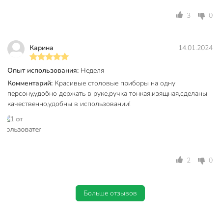
Количество персон
1
3
0
Страна производства
Китай
Карина
14.01.2024
Можно мыть в посудомоечной
для мытья руками
машине
Опыт использования:
Неделя
нержавеющая
Комментарий:
Красивые столовые приборы на одну
Материал
сталь
персону,удобно держать в руке,ручка тонкая,изящная,сделаны
качественно,удобны в использовании!
Цвет
белый
Стиль
современный
набор столовых
Тип
приборов
2
0
столовый
Назначение
чайный
Больше отзывов
на 8 марта
Особенности
в подарочной