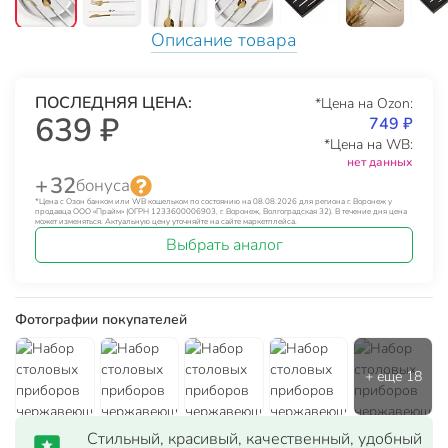
Описание товара
ПОСЛЕДНЯЯ ЦЕНА:
*Цена на Ozon:
639 ₽
749 ₽
*Цена на WB:
нет данных
+ 32
бонуса
*Цена с Озон банком или WB кошельком по состоянию на 08.08.2026 для региона г. Воронеж у
продавца ООО «Прайм» (ОГРН 1233600006903, г. Воронеж, Волгоградская 32). В течение дня цена
может изменяться. Актуальную цену уточняйте на сайте маркетплейса.
Выбрать аналог
Фотографии покупателей
Стильный, красивый, качественный, удобный