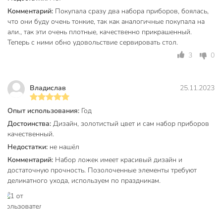
Подходит ли набор для подарка на 8 марта или
Комментарий:
Покупала сразу два набора приборов, боялась,
новоселье?
что они буду очень тонкие, так как аналогичные покупала на
Да, благодаря подарочной упаковке и универсальному
али., так эти очень плотные, качественно прикрашенный.
дизайну, набор станет отличным подарком для женщин,
Теперь с ними обно удовольствие сервировать стол.
коллег или друзей.
3
0
Можно ли мыть эти приборы в посудомоечной машине?
Владислав
25.11.2023
Нет, рекомендуется ручная мойка, чтобы сохранить
внешний вид и долговечность изделий (длина каждого
Опыт использования:
Год
предмета — 22 см, белая ручка без покрытия).
Достоинства:
Дизайн, золотистый цвет и сам набор приборов
Вы можете приобрести «Набор столовых приборов
качественный.
нержавеющая сталь, 4 предмета, подарочная упаковка,
Недостатки:
не нашёл
Y6-10268» и другие товары в нашем интернет-магазине в
Комментарий:
Набор ложек имеет красивый дизайн и
Смоленске по низким ценам и с бесплатным самовывозом.
достаточную прочность. Позолоченные элементы требуют
деликатного ухода, используем по праздникам.
Техническая информация
Длина, см
22 см
Количество предметов
4