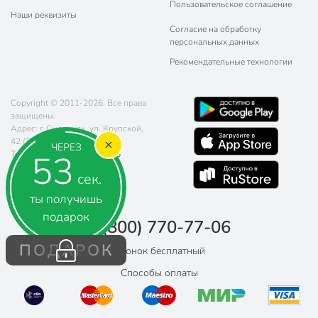
Пользовательское соглашение
Наши реквизиты
Согласие на обработку
персональных данных
Рекомендательные технологии
Copyright © 2011-2026. Все права
защищены.
Адрес: г. Смоленск, ул. Крупской,
42 (ТЦ "Остров")
ЧЕРЕЗ
52
Телефон:
8 (800) 770-77-06
Почта:
sales@poryadok.ru
сек.
ты получишь
подарок
8 (800) 770-77-06
ПОДАРОК
Звонок бесплатный
Способы оплаты