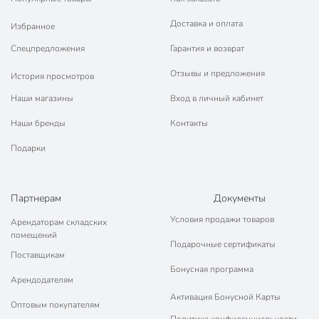
Вес в упаковке
925 г
Доставка и оплата
Избранное
Габариты упаковки
16 x 23 x 31 см
Спецпредложения
Гарантия и возврат
Отзывы и предложения
История просмотров
Наши магазины
Вход в личный кабинет
Наши бренды
Контакты
Подарки
Партнерам
Документы
Условия продажи товаров
Арендаторам складских
помещений
Подарочные сертификаты
Поставщикам
Бонусная программа
Арендодателям
Активация Бонусной Карты
Оптовым покупателям