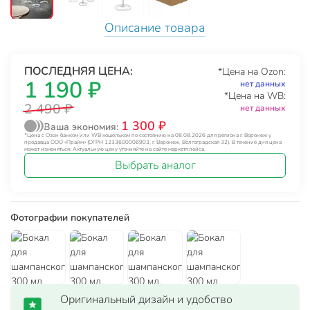
Описание товара
ПОСЛЕДНЯЯ ЦЕНА:
*Цена на Ozon:
1 190 ₽
нет данных
*Цена на WB:
2 490 ₽
нет данных
1 300 ₽
Ваша экономия:
*Цена с Озон банком или WB кошельком по состоянию на 08.08.2026 для региона г. Воронеж у
продавца ООО «Прайм» (ОГРН 1233600006903, г. Воронеж, Волгоградская 32). В течение дня цена
может изменяться. Актуальную цену уточняйте на сайте маркетплейса.
Выбрать аналог
Фотографии покупателей
Оригинальный дизайн и удобство