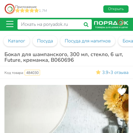
Приложение
Открыть
1.7M
Каталог
Посуда
Посуда для напитков
Бок
Бокал для шампанского, 300 мл, стекло, 6 шт,
Future, креманка, B060696
3.9
3 отзыва
•
Код товара:
484030