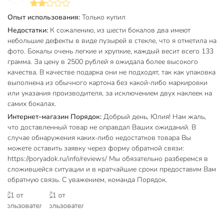
Объем, мл
300 мл
Опыт использования:
Только купил
Недостатки:
К сожалению, из шести бокалов два имеют
Диаметр верха, см
10 см
небольшие дефекты в виде пузырей в стекле, что я отметила на
Материал
стекло
фото. Бокалы очень легкие и хрупкие, каждый весит всего 133
грамма. За цену в 2500 рублей я ожидала более высокого
Страна производства
Китай
качества. В качестве подарка они не подходят, так как упаковка
выполнена из обычного картона без какой-либо маркировки
Тип
набор бокалов
или указания производителя, за исключением двух наклеек на
самих бокалах.
Коллекция
Future B06
Интернет-магазин Порядок:
Добрый день, Юлия! Нам жаль,
Назначение
для шампанского
что доставленный товар не оправдал Ваших ожиданий. В
случае обнаружения каких-либо недостатков товара Вы
Можно мыть в посудомоечной
для мытья руками
можете оставить заявку через форму обратной связи:
машине
https://poryadok.ru/info/reviews/ Мы обязательно разберемся в
сложившейся ситуации и в кратчайшие сроки предоставим Вам
Форма
шале
обратную связь. С уважением, команда Порядок.
Свадебные
не свадебные
Бар
без бара