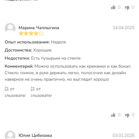
Можно ли мыть бокалы в посудомоечной машине?
0
0
Нет, производитель рекомендует мыть вручную, чтобы
сохранить рельеф и прозрачность стекла.
Марина Чаплыгина
14.04.2025
Для каких случаев подойдет этот набор?
Опыт использования:
Неделя
Бокалы можно купить недорого для дачи, домашнего
Достоинства:
Хорошие
праздника, оригинального подарка женщине на 8 Марта,
Недостатки:
Есть пузырьки на стекле
Новый год, Пасху или для сервировки стола на любой
Комментарий:
Можно использовать как креманки и как бокал.
торжественный случай.
Стекло тонкое, в руке держать легко, полосочки как дизайн
наверное не очень практично, но выглядит хорошо
Вы можете приобрести «Бокал для шампанского, 300 мл,
стекло, 6 шт, Future, креманка, B060696» и другие товары в
нашем интернет-магазине в Смоленске по низким ценам и
с бесплатным самовывозом.
Техническая информация
0
0
Высота, см
14 см
Количество в наборе, шт
6 шт
Юлия Цибизова
03.01.2025