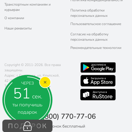
Политика конфиденциальности
Транспортным компаниям и
курьерам
Политика обработки
персональных данных
О компании
Пользовательское соглашение
Наши реквизиты
Согласие на обработку
персональных данных
Рекомендательные технологии
Copyright © 2011-2026. Все права
защищены.
Адрес: г. Смоленск, ул. Крупской,
42 (ТЦ "Остров")
ЧЕРЕЗ
51
Телефон:
8 (800) 770-77-06
Почта:
sales@poryadok.ru
сек.
ты получишь
подарок
8 (800) 770-77-06
ПОДАРОК
Звонок бесплатный