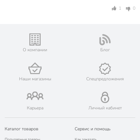
Декор
без рисунков
1
0
Цвет
бесцветный
Дизайн
узор
Способ изготовления
машинный
8 Марта
О компании
Блог
Праздники
Новый год
Пасха
Кому
женщине
Наши магазины
Спецпредложения
Тип стекла
прессованный
для сервировки
Особенности
стола
Карьера
Личный кабинет
Текстура
рельефный
Артикул производителя
B060696
Каталог товаров
Сервис и помощь
Модель
Future
Популярные товары
Как заказать